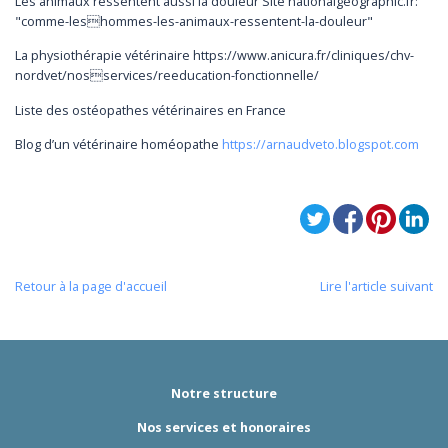
Les animaux ressentent aussi la douleur Site nationalgeographic.fr:
"comme-leshommes-les-animaux-ressentent-la-douleur"
La physiothérapie vétérinaire https://www.anicura.fr/cliniques/chv-
nordvet/nosservices/reeducation-fonctionnelle/
Liste des ostéopathes vétérinaires en France
Blog d’un vétérinaire homéopathe
https://arnaudveto.blogspot.com
Retour à la page d'accueil
Lire l'article suivant
Notre structure
Nos services et honoraires